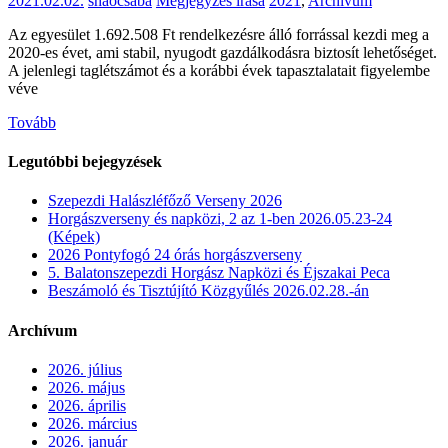
2021.02.02.
shaocsaba
Megjegyzés írása
2021
,
Archívum
Az egyesület 1.692.508 Ft rendelkezésre álló forrással kezdi meg a
2020-es évet, ami stabil, nyugodt gazdálkodásra biztosít lehetőséget.
A jelenlegi taglétszámot és a korábbi évek tapasztalatait figyelembe
véve
Tovább
Legutóbbi bejegyzések
Szepezdi Halászléfőző Verseny 2026
Horgászverseny és napközi, 2 az 1-ben 2026.05.23-24
(Képek)
2026 Pontyfogó 24 órás horgászverseny
5. Balatonszepezdi Horgász Napközi és Éjszakai Peca
Beszámoló és Tisztújító Közgyűlés 2026.02.28.-án
Archívum
2026. július
2026. május
2026. április
2026. március
2026. január