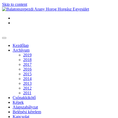
Skip to content
Kezdőlap
Archívum
2019
2018
2017
2016
2015
2014
2013
2012
2011
Csónakkikötő
Képek
Alapszabályzat
Belépési kérelem
Kapcsolat