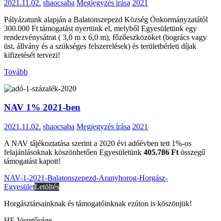
2021.11.02.
shaocsaba
Megjegyzés írása
2021
Pályázatunk alapján a Balatonszepezd Község Önkormányzatától
300.000 Ft támogatást nyertünk el, melyből Egyesületünk egy
rendezvénysátrat ( 3,0 m x 6,0 m), főzőeszközöket (bogrács vagy
üst, állvány és a szükséges felszerelések) és területbérleti díjak
kifizetését tervezi!
Tovább
NAV 1% 2021-ben
2021.11.02.
shaocsaba
Megjegyzés írása
2021
A NAV tájékoztatása szerint a 2020 évi adóévben tett 1%-os
felajánlásoknak köszönhetően Egyesületünk
405.786 Ft
összegű
támogatást kapott!
NAV-1-2021-Balatonszepezd-Aranyhorog-Horgász-
Egyesület
Letöltés
Horgásztársainknak és támogatóinknak ezúton is köszönjük!
HE Vezetősége