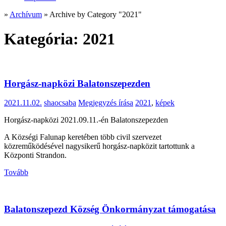
»
Archívum
»
Archive by Category "2021"
Kategória:
2021
Horgász-napközi Balatonszepezden
2021.11.02.
shaocsaba
Megjegyzés írása
2021
,
képek
Horgász-napközi 2021.09.11.-én Balatonszepezden
A Községi Falunap keretében több civil szervezet
közreműködésével nagysikerű horgász-napközit tartottunk a
Központi Strandon.
Tovább
Balatonszepezd Község Önkormányzat támogatása