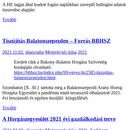
A HE tagjai által leadott fogási naplókban szereplő halfogási adatok
összesítse alapján:
Tovább
Tiszújítás Balatonszepezden – Forrás BBHSZ
2021.11.02.
shaocsaba
Megjegyzés írása
2021
Eredeti cikk a Bakony-Balaton Horgász Szövetség
honlapján olvasható:
https://bbhsz.hu/index.php/99-egyes-hi/2585-tiszujitas-
balatonszepezden.html
Szombaton [X. 30.] tartotta meg a Balatonszepezdi Arany Horog
Horgász Egyesület a pandémia miatt tavasszról elhalasztott 2021.
évi beszámoló és egyben tiszújító közgyűlését.
Tovább
A Horgászegyesület 2021 évi gazdálkodási terve