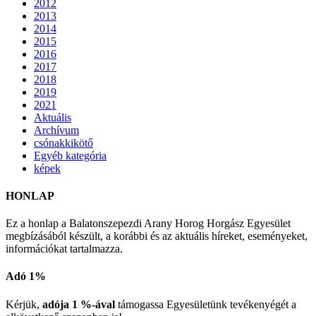
2012
2013
2014
2015
2016
2017
2018
2019
2021
Aktuális
Archívum
csónakkikötő
Egyéb kategória
képek
HONLAP
Ez a honlap a Balatonszepezdi Arany Horog Horgász Egyesület
megbízásából készült, a korábbi és az aktuális híreket, eseményeket,
információkat tartalmazza.
Adó 1%
Kérjük,
adója 1 %-ával
támogassa Egyesületünk tevékenyégét a