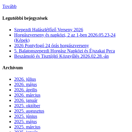
Tovább
Legutóbbi bejegyzések
Szepezdi Halászléfőző Verseny 2026
Horgászverseny és napközi, 2 az 1-ben 2026.05.23-24
(Képek)
2026 Pontyfogó 24 órás horgászverseny
5. Balatonszepezdi Horgász Napközi és Éjszakai Peca
Beszámoló és Tisztújító Közgyűlés 2026.02.28.-án
Archívum
2026. július
2026. május
2026. április
2026. március
2026. január
2025. október
2025. augusztus
2025. június
2025. május
2025. március