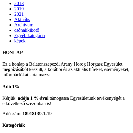
2018
2019
2021
Aktuális
Archívum
csónakkikötő
Egyéb kategória
képek
HONLAP
Ez a honlap a Balatonszepezdi Arany Horog Horgász Egyesület
megbízásából készült, a korábbi és az aktuális híreket, eseményeket,
információkat tartalmazza.
Adó 1%
Kérjük,
adója 1 %-ával
támogassa Egyesületünk tevékenyégét a
elkövetkező szezonban is!
Adószám:
18918139-1-19
Kategóriák