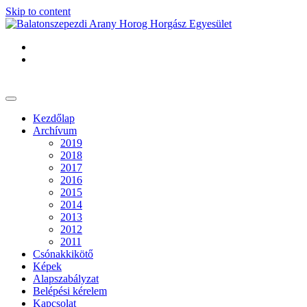
Skip to content
Kezdőlap
Archívum
2019
2018
2017
2016
2015
2014
2013
2012
2011
Csónakkikötő
Képek
Alapszabályzat
Belépési kérelem
Kapcsolat