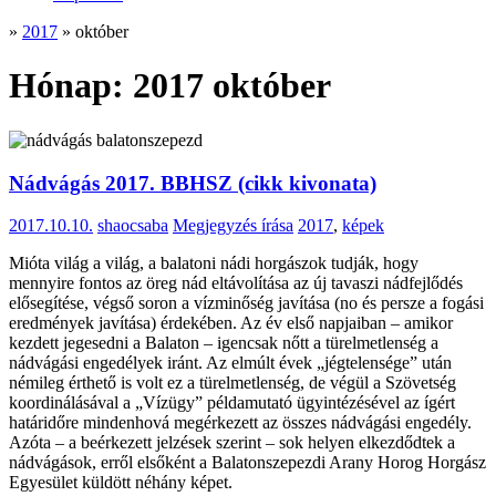
»
2017
»
október
Hónap:
2017 október
Nádvágás 2017. BBHSZ (cikk kivonata)
2017.10.10.
shaocsaba
Megjegyzés írása
2017
,
képek
Mióta világ a világ, a balatoni nádi horgászok tudják, hogy
mennyire fontos az öreg nád eltávolítása az új tavaszi nádfejlődés
elősegítése, végső soron a vízminőség javítása (no és persze a fogási
eredmények javítása) érdekében. Az év első napjaiban – amikor
kezdett jegesedni a Balaton – igencsak nőtt a türelmetlenség a
nádvágási engedélyek iránt. Az elmúlt évek „jégtelensége” után
némileg érthető is volt ez a türelmetlenség, de végül a Szövetség
koordinálásával a „Vízügy” példamutató ügyintézésével az ígért
határidőre mindenhová megérkezett az összes nádvágási engedély.
Azóta – a beérkezett jelzések szerint – sok helyen elkezdődtek a
nádvágások, erről elsőként a Balatonszepezdi Arany Horog Horgász
Egyesület küldött néhány képet.