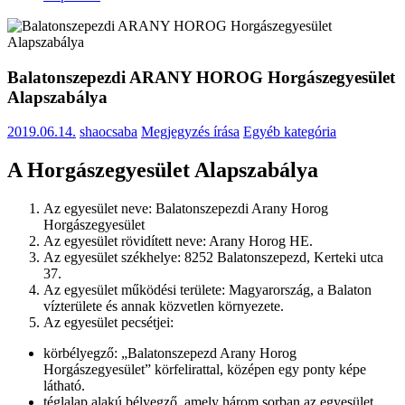
Balatonszepezdi ARANY HOROG Horgászegyesület
Alapszabálya
2019.06.14.
shaocsaba
Megjegyzés írása
Egyéb kategória
A Horgászegyesület Alapszabálya
Az egyesület neve: Balatonszepezdi Arany Horog
Horgászegyesület
Az egyesület rövidített neve: Arany Horog HE.
Az egyesület székhelye: 8252 Balatonszepezd, Kerteki utca
37.
Az egyesület működési területe: Magyarország, a Balaton
vízterülete és annak közvetlen környezete.
Az egyesület pecsétjei:
körbélyegző: „Balatonszepezd Arany Horog
Horgászegyesület” körfelirattal, középen egy ponty képe
látható.
téglalap alakú bélyegző, amely három sorban az egyesület