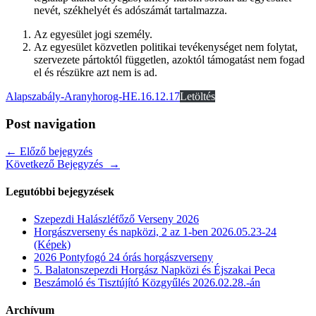
nevét, székhelyét és adószámát tartalmazza.
Az egyesület jogi személy.
Az egyesület közvetlen politikai tevékenységet nem folytat,
szervezete pártoktól független, azoktól támogatást nem fogad
el és részükre azt nem is ad.
Alapszabály-Aranyhorog-HE.16.12.17
Letöltés
Post navigation
← Előző bejegyzés
Következő Bejegyzés →
Legutóbbi bejegyzések
Szepezdi Halászléfőző Verseny 2026
Horgászverseny és napközi, 2 az 1-ben 2026.05.23-24
(Képek)
2026 Pontyfogó 24 órás horgászverseny
5. Balatonszepezdi Horgász Napközi és Éjszakai Peca
Beszámoló és Tisztújító Közgyűlés 2026.02.28.-án
Archívum