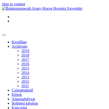
Skip to content
Kezdőlap
Archívum
2019
2018
2017
2016
2015
2014
2013
2012
2011
Csónakkikötő
Képek
Alapszabályzat
Belépési kérelem
Kapcsolat