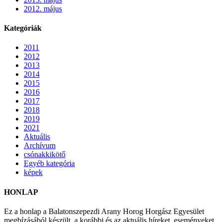
2012. május
Kategóriák
2011
2012
2013
2014
2015
2016
2017
2018
2019
2021
Aktuális
Archívum
csónakkikötő
Egyéb kategória
képek
HONLAP
Ez a honlap a Balatonszepezdi Arany Horog Horgász Egyesület
megbízásából készült, a korábbi és az aktuális híreket, eseményeket,