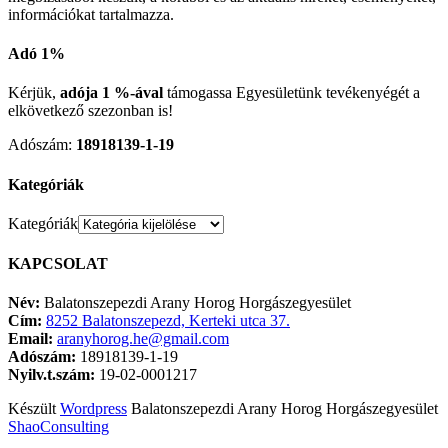
információkat tartalmazza.
Adó 1%
Kérjük,
adója 1 %-ával
támogassa Egyesületünk tevékenyégét a
elkövetkező szezonban is!
Adószám:
18918139-1-19
Kategóriák
Kategóriák
KAPCSOLAT
Név:
Balatonszepezdi Arany Horog Horgászegyesület
Cím:
8252 Balatonszepezd, Kerteki utca 37.
Email:
aranyhorog.he@gmail.com
Adószám:
18918139-1-19
Nyilv.t.szám:
19-02-0001217
Készült
Wordpress
Balatonszepezdi Arany Horog Horgászegyesület
ShaoConsulting