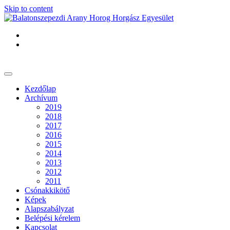
Skip to content
Kezdőlap
Archívum
2019
2018
2017
2016
2015
2014
2013
2012
2011
Csónakkikötő
Képek
Alapszabályzat
Belépési kérelem
Kapcsolat