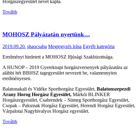
Horgászegyesület nevet kapta.
Tovább
MOHOSZ Pályázatán nyertünk…
2019.09.20.
shaocsaba
Megjegyzés írása
Egyéb kategória
Eredményt hirdetett a MOHOSZ Ifjúsági Szakbizottsága.
A HUNOP – 2019 Gyereknapi horgászversenyek pályázatára az
alábbi hét BBHSZ tagegyesület nevezett be, valamennyien
eredményesen.
Balatonakali és Vidéke Sporthorgász Egyesület,
Balatonszepezdi
Arany Horog Horgász Egyesület,
Márkói BLINKER
Horgászegyesület, Csabrendek – Sümeg Sporthorgász Egyesület,
Csopak – Paloznak Horgász Egyesület, Herendi Horgász Egyesület,
Várpalotai Nagybivalyos Horgász egyesület.
Tovább