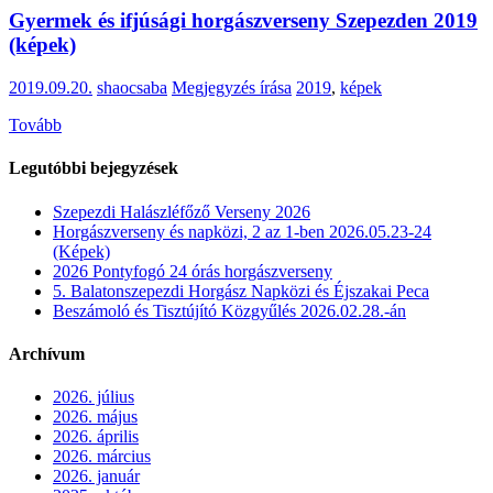
Gyermek és ifjúsági horgászverseny Szepezden 2019
(képek)
2019.09.20.
shaocsaba
Megjegyzés írása
2019
,
képek
Tovább
Legutóbbi bejegyzések
Szepezdi Halászléfőző Verseny 2026
Horgászverseny és napközi, 2 az 1-ben 2026.05.23-24
(Képek)
2026 Pontyfogó 24 órás horgászverseny
5. Balatonszepezdi Horgász Napközi és Éjszakai Peca
Beszámoló és Tisztújító Közgyűlés 2026.02.28.-án
Archívum
2026. július
2026. május
2026. április
2026. március
2026. január