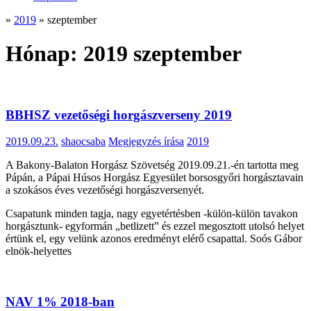
»
2019
»
szeptember
Hónap:
2019 szeptember
BBHSZ vezetőségi horgászverseny 2019
2019.09.23.
shaocsaba
Megjegyzés írása
2019
A Bakony-Balaton Horgász Szövetség 2019.09.21.-én tartotta meg
Pápán, a Pápai Húsos Horgász Egyesület borsosgyőri horgásztavain
a szokásos éves vezetőségi horgászversenyét.
Csapatunk minden tagja, nagy egyetértésben -külön-külön tavakon
horgásztunk- egyformán „betlizett” és ezzel megosztott utolsó helyet
értünk el, egy velünk azonos eredményt elérő csapattal. Soós Gábor
elnök-helyettes
NAV 1% 2018-ban