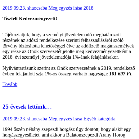
2019.09.23.
shaocsaba
Megjegyzés írása
2018
Tisztelt Kedvezményezett!
Tájékoztatjuk, hogy a személyi jövedelemadó meghatározott
részének az adózó rendelkezése szerinti felhasználásáról szóló
törvény biztosította lehetőséggel élve az adófizető magánszemélyek
egy része az Önök szervezetét jelölte meg kedvezményezettként a
2018. évi személyi jövedelemadója 1%-ának felajánlásakor.
Nyilvántartásunk szerint az Önök szervezetének a 2019. rendelkező
évben felajánlott szja 1%-os összeg várható nagysága:
101 697 Ft
.
Tovább
25 évesek lettünk…
2019.09.23.
shaocsaba
Megjegyzés írása
Egyéb kategória
1994 őszén néhány szepezdi horgász úgy döntött, hogy alakít egy
horgászegyesületet, ami akkor a Balatonszepezdi Arany Horog