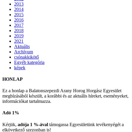
2013
2014
2015
2016
2017
2018
2019
2021
Aktuális
Archívum
csónakkikötő
Egyéb kategória
képek
HONLAP
Ez a honlap a Balatonszepezdi Arany Horog Horgász Egyesület
megbízásából készült, a korábbi és az aktuális híreket, eseményeket,
információkat tartalmazza.
Adó 1%
Kérjük,
adója 1 %-ával
támogassa Egyesületünk tevékenyégét a
elkövetkező szezonban is!