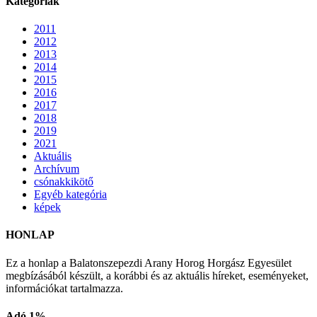
Kategóriák
2011
2012
2013
2014
2015
2016
2017
2018
2019
2021
Aktuális
Archívum
csónakkikötő
Egyéb kategória
képek
HONLAP
Ez a honlap a Balatonszepezdi Arany Horog Horgász Egyesület
megbízásából készült, a korábbi és az aktuális híreket, eseményeket,
információkat tartalmazza.
Adó 1%