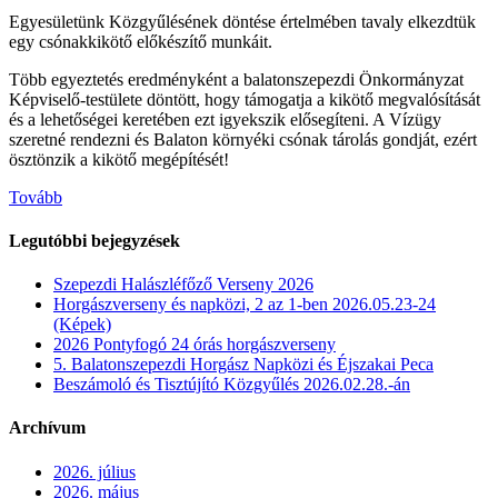
Egyesületünk Közgyűlésének döntése értelmében tavaly elkezdtük
egy csónakkikötő előkészítő munkáit.
Több egyeztetés eredményként a balatonszepezdi Önkormányzat
Képviselő-testülete döntött, hogy támogatja a kikötő megvalósítását
és a lehetőségei keretében ezt igyekszik elősegíteni. A Vízügy
szeretné rendezni és Balaton környéki csónak tárolás gondját, ezért
ösztönzik a kikötő megépítését!
Tovább
Legutóbbi bejegyzések
Szepezdi Halászléfőző Verseny 2026
Horgászverseny és napközi, 2 az 1-ben 2026.05.23-24
(Képek)
2026 Pontyfogó 24 órás horgászverseny
5. Balatonszepezdi Horgász Napközi és Éjszakai Peca
Beszámoló és Tisztújító Közgyűlés 2026.02.28.-án
Archívum
2026. július
2026. május