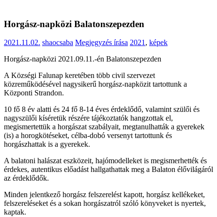
Horgász-napközi Balatonszepezden
2021.11.02.
shaocsaba
Megjegyzés írása
2021
,
képek
Horgász-napközi 2021.09.11.-én Balatonszepezden
A Községi Falunap keretében több civil szervezet
közreműködésével nagysikerű horgász-napközit tartottunk a
Központi Strandon.
10 fő 8 év alatti és 24 fő 8-14 éves érdeklődő, valamint szülői és
nagyszülői kíséretük részére tájékoztatók hangzottak el,
megismertettük a horgászat szabályait, megtanulhatták a gyerekek
(is) a horogkötéseket, célba-dobó versenyt tartottunk és
horgászhattak is a gyerekek.
A balatoni halászat eszközeit, hajómodelleket is megismerhették és
érdekes, autentikus előadást hallgathattak meg a Balaton élővilágáról
az érdeklődők.
Minden jelentkező horgász felszerelést kapott, horgász kellékeket,
felszereléseket és a sokan horgászatról szóló könyveket is nyertek,
kaptak.