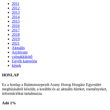
2011
2012
2013
2014
2015
2016
2017
2018
2019
2021
Aktuális
Archívum
csónakkikötő
Egyéb kategória
képek
HONLAP
Ez a honlap a Balatonszepezdi Arany Horog Horgász Egyesület
megbízásából készült, a korábbi és az aktuális híreket, eseményeket,
információkat tartalmazza.
Adó 1%