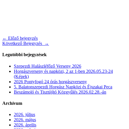
Post
← Előző bejegyzés
Következő Bejegyzés →
navigation
Legutóbbi bejegyzések
Szepezdi Halászléfőző Verseny 2026
Horgászverseny és napközi, 2 az 1-ben 2026.05.23-24
(Képek)
2026 Pontyfogó 24 órás horgászverseny
5. Balatonszepezdi Horgász Napközi és Éjszakai Peca
Beszámoló és Tisztújító Közgyűlés 2026.02.28.-án
Archívum
2026. július
2026. május
2026. április