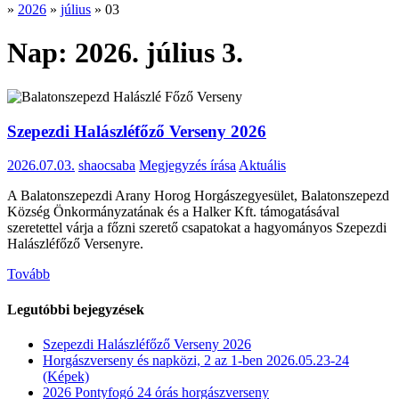
»
2026
»
július
»
03
Nap:
2026. július 3.
Szepezdi Halászléfőző Verseny 2026
2026.07.03.
shaocsaba
Megjegyzés írása
Aktuális
A Balatonszepezdi Arany Horog Horgászegyesület, Balatonszepezd
Község Önkormányzatának és a Halker Kft. támogatásával
szeretettel várja a főzni szerető csapatokat a hagyományos Szepezdi
Halászléfőző Versenyre.
Tovább
Legutóbbi bejegyzések
Szepezdi Halászléfőző Verseny 2026
Horgászverseny és napközi, 2 az 1-ben 2026.05.23-24
(Képek)
2026 Pontyfogó 24 órás horgászverseny