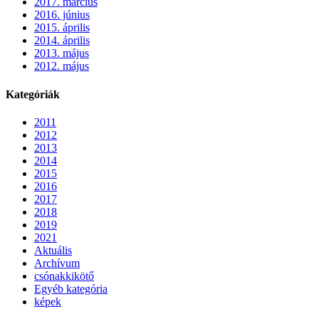
2017. március
2016. június
2015. április
2014. április
2013. május
2012. május
Kategóriák
2011
2012
2013
2014
2015
2016
2017
2018
2019
2021
Aktuális
Archívum
csónakkikötő
Egyéb kategória
képek