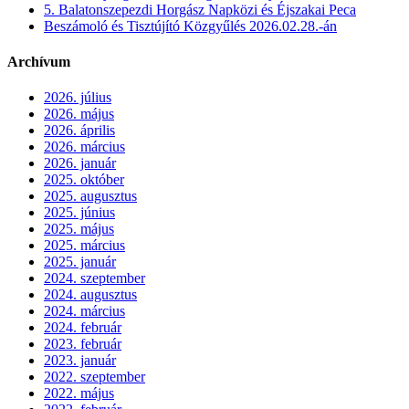
5. Balatonszepezdi Horgász Napközi és Éjszakai Peca
Beszámoló és Tisztújító Közgyűlés 2026.02.28.-án
Archívum
2026. július
2026. május
2026. április
2026. március
2026. január
2025. október
2025. augusztus
2025. június
2025. május
2025. március
2025. január
2024. szeptember
2024. augusztus
2024. március
2024. február
2023. február
2023. január
2022. szeptember
2022. május