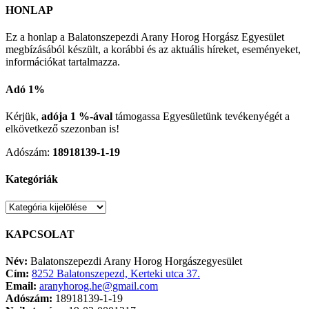
HONLAP
Ez a honlap a Balatonszepezdi Arany Horog Horgász Egyesület
megbízásából készült, a korábbi és az aktuális híreket, eseményeket,
információkat tartalmazza.
Adó 1%
Kérjük,
adója 1 %-ával
támogassa Egyesületünk tevékenyégét a
elkövetkező szezonban is!
Adószám:
18918139-1-19
Kategóriák
Kategóriák
KAPCSOLAT
Név:
Balatonszepezdi Arany Horog Horgászegyesület
Cím:
8252 Balatonszepezd, Kerteki utca 37.
Email:
aranyhorog.he@gmail.com
Adószám:
18918139-1-19