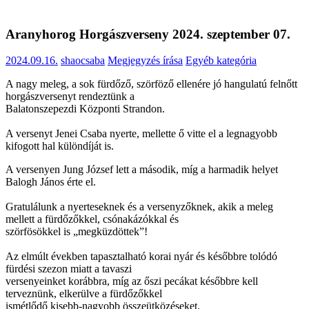
Aranyhorog Horgászverseny 2024. szeptember 07.
2024.09.16.
shaocsaba
Megjegyzés írása
Egyéb kategória
A nagy meleg, a sok fürdőző, szörföző ellenére jó hangulatú felnőtt
horgászversenyt rendeztünk a
Balatonszepezdi Központi Strandon.
A versenyt Jenei Csaba nyerte, mellette ő vitte el a legnagyobb
kifogott hal különdíját is.
A versenyen Jung József lett a második, míg a harmadik helyet
Balogh János érte el.
Gratulálunk a nyerteseknek és a versenyzőknek, akik a meleg
mellett a fürdőzőkkel, csónakázókkal és
szörfösökkel is „megküzdöttek”!
Az elmúlt években tapasztalható korai nyár és későbbre tolódó
fürdési szezon miatt a tavaszi
versenyeinket korábbra, míg az őszi pecákat későbbre kell
terveznünk, elkerülve a fürdőzőkkel
ismétlődő kisebb-nagyobb összeütközéseket.