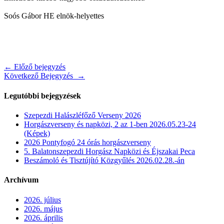
Soós Gábor HE elnök-helyettes
Post
← Előző bejegyzés
Következő Bejegyzés →
navigation
Legutóbbi bejegyzések
Szepezdi Halászléfőző Verseny 2026
Horgászverseny és napközi, 2 az 1-ben 2026.05.23-24
(Képek)
2026 Pontyfogó 24 órás horgászverseny
5. Balatonszepezdi Horgász Napközi és Éjszakai Peca
Beszámoló és Tisztújító Közgyűlés 2026.02.28.-án
Archívum
2026. július
2026. május
2026. április