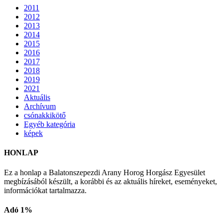
2011
2012
2013
2014
2015
2016
2017
2018
2019
2021
Aktuális
Archívum
csónakkikötő
Egyéb kategória
képek
HONLAP
Ez a honlap a Balatonszepezdi Arany Horog Horgász Egyesület
megbízásából készült, a korábbi és az aktuális híreket, eseményeket,
információkat tartalmazza.
Adó 1%